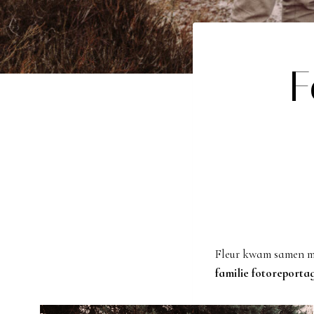
F
Fleur kwam samen me
familie
fotoreporta