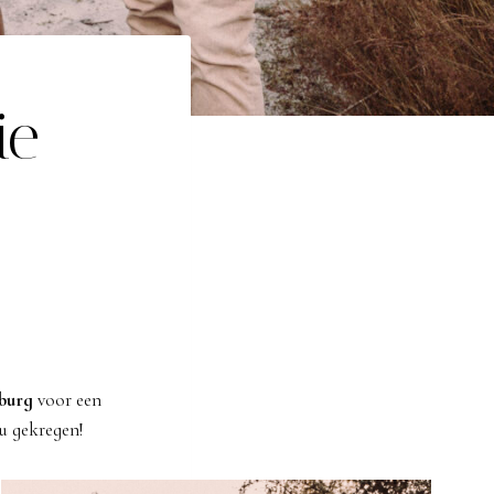
ie
burg
voor een
u gekregen!