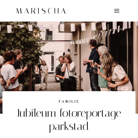
Doorgaan
MARISCHA
naar
inhoud
FAMILIE
Jubileum fotoreportage
parkstad