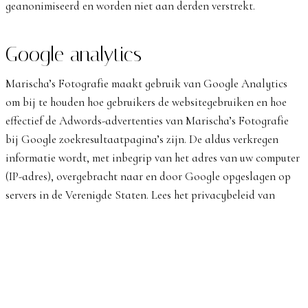
geanonimiseerd en worden niet aan derden verstrekt.
Google analytics
Marischa’s Fotografie maakt gebruik van Google Analytics
om bij te houden hoe gebruikers de websitegebruiken en hoe
effectief de Adwords-advertenties van Marischa’s Fotografie
bij Google zoekresultaatpagina’s zijn. De aldus verkregen
informatie wordt, met inbegrip van het adres van uw computer
(IP-adres), overgebracht naar en door Google opgeslagen op
servers in de Verenigde Staten. Lees het privacybeleid van
Google voor meer informatie. U treft ook het privacybeleid
van Google Analytics hier aan. Google gebruikt deze
informatie om bij te houden hoe onze website gebruikt wordt,
om rapporten over de website aan Marischa’s Fotografie te
kunnen verstrekken en om haar adverteerders informatie over
de effectiviteit van hun campagnes te kunnen bieden.