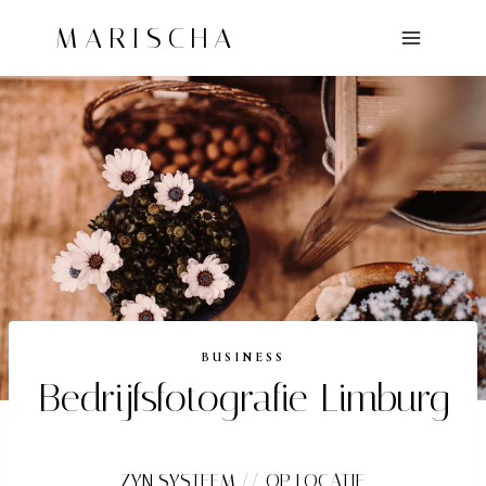
Doorgaan
MARISCHA
naar
inhoud
BUSINESS
Bedrijfsfotografie Limburg
ZYN SYSTEEM // OP LOCATIE