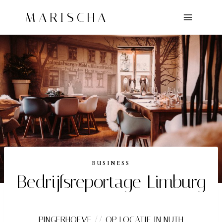
Doorgaan
MARISCHA
naar
inhoud
BUSINESS
Bedrijfsreportage Limburg
PINGERHOEVE // OP LOCATIE IN NUTH