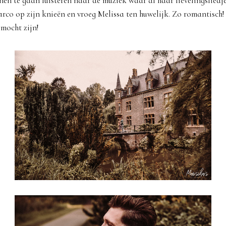
en te gaan luisteren naar de muziek waar al haar lievelingsliedj
rco op zijn knieën en vroeg Melissa ten huwelijk. Zo romantisch! 
mocht zijn!