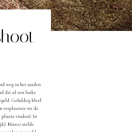
shoot
nd weg in het zuiden
d dit al een leuke
egeld. Gelukkig bleef
m verplaatste we de
 plaats vinden). In
jk). Marco stelde