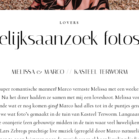
LOVERS
lijksaanzoek foto
MELISSA & MARCO // KASTEEL TERWORM
 super romantische mannen! Marco verraste Melissa met een weeke
 Na het diner hadden ze samen met mij een loveshoot. Melissa von
ende wat er nog komen ging! Marco had alles tot in de puntjes ger
 we wat foto’s gemaakt in de tuin van Kasteel Terworm. Langzaa
e oranjerie (een gebouwtje midden in de tuin waar veel huwelijken
 Lars Zebregs prachtige live muziek (geregeld door Marco natuurli