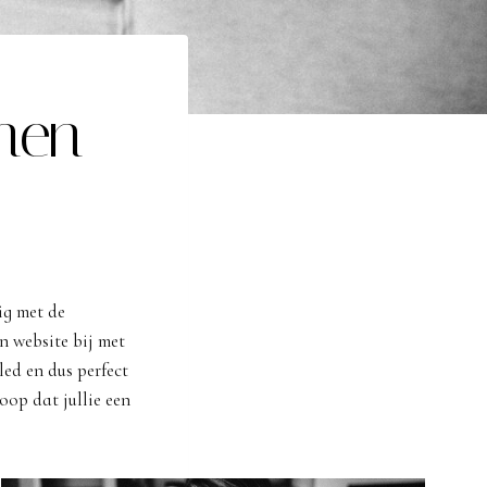
nen
ig met de
n website bij met
led en dus perfect
oop dat jullie een