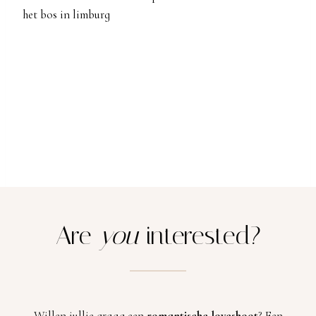
Are
you
interested?
Willen jullie graag een
romantische loveshoot
? Een