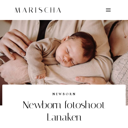
Doorgaan
MARISCHA
naar
inhoud
NEWBORN
Newborn fotoshoot
Lanaken