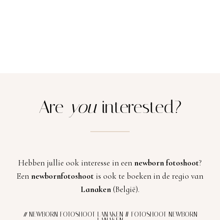
Are
you
interested?
Hebben jullie ook interesse in een
newborn fotoshoot
?
Een
newbornfotoshoot
is ook te boeken in de regio van
Lanaken
(België).
#
NEWBORN FOTOSHOOT LANAKEN # FOTOSHOOT NEWBORN