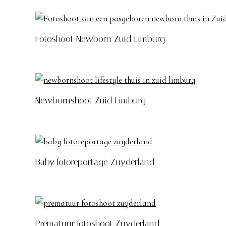
Fotoshoot Newborn Zuid Limburg
Newbornshoot Zuid Limburg
Baby fotoreportage Zuyderland
Prematuur fotoshoot Zuyderland