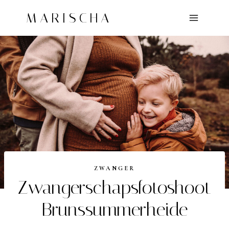
Doorgaan
MARISCHA
naar
inhoud
ZWANGER
Zwangerschapsfotoshoot
Brunssummerheide