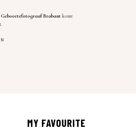
!
Geboortefotograaf
Brabant
komt
t
.
EN
MY FAVOURITE