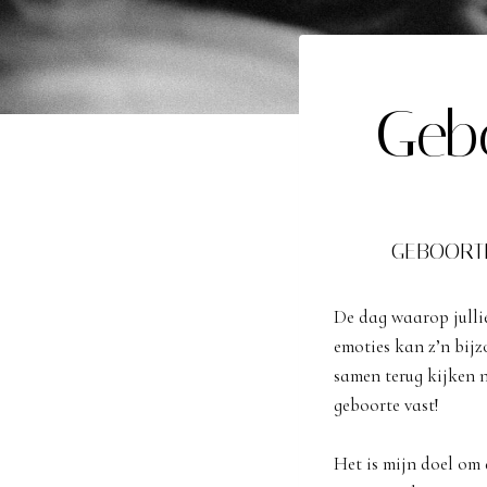
Geb
GEBOORT
De dag waarop jullie
emoties kan z’n bij
samen terug kijken 
geboorte vast!
Het is mijn doel om 