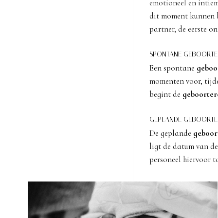
emotioneel en intie
dit moment kunnen b
partner, de eerste o
SPONTANE GEBOORTE
Een spontane
geboo
momenten voor, tijde
begint de
geboorter
GEPLANDE GEBOORTE
De geplande
geboor
ligt de datum van de
personeel hiervoor t