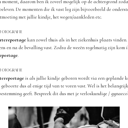
m moment, daarom ben ik zoveel mogelijk op de achtergrond zodat
eleven. De momenten die ik vast leg zijn bijvoorbeeld de onderst
ntmoeting met jullie kindje, het wegen/aankleden etc.
FOTOGRAFIE
rtereportage
kan zowel thuis als in het ziekenhuis plaats vinden. 
ns en na de bevalling vast. Zodra de weeën regelmatig zijn kom i
eportage
.
FOTOGRAFIE
tereportage
is als jullie kindje geboren wordt via een geplande k
 geboorte dus al enige tijd van te voren vast. Wel is het belangrij
oestemming geeft. Bespreek dit dus met je verloskundige / gynaeco