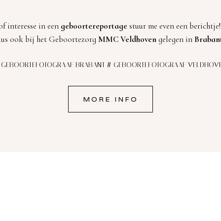
f interesse in een
geboortereportage
stuur me even een berichtje
dus ook bij het Geboortezorg
MMC Veldhoven
gelegen in
Braban
#
GEBOORTEFOTOGRAAF BRABANT # GEBOORTEFOTOGRAAF VELDHOV
MORE INFO