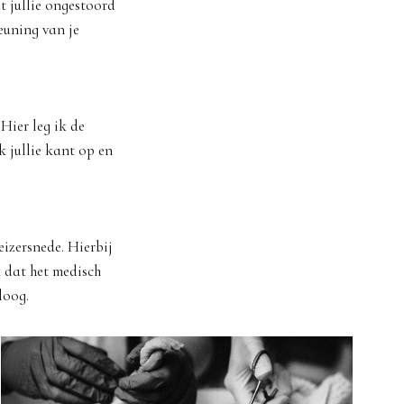
 jullie ongestoord
euning van je
Hier leg ik de
k jullie kant op en
eizersnede. Hierbij
k dat het medisch
loog.