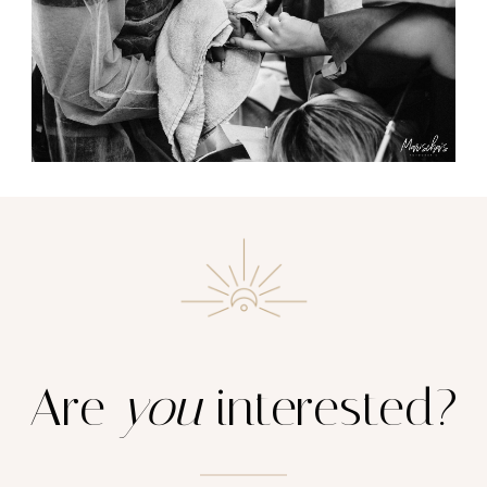
Are
you
interested?