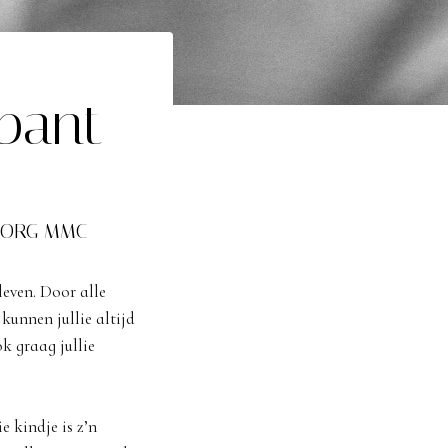
bant
ZORG MMC
leven. Door alle
kunnen jullie altijd
k graag jullie
e kindje is z’n