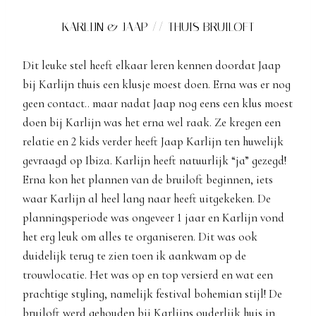
KARLIJN & JAAP // THUIS BRUILOFT
Dit leuke stel heeft elkaar leren kennen doordat Jaap
bij Karlijn thuis een klusje moest doen. Erna was er nog
geen contact.. maar nadat Jaap nog eens een klus moest
doen bij Karlijn was het erna wel raak. Ze kregen een
relatie en 2 kids verder heeft Jaap Karlijn ten huwelijk
gevraagd op Ibiza. Karlijn heeft natuurlijk “ja” gezegd!
Erna kon het plannen van de bruiloft beginnen, iets
waar Karlijn al heel lang naar heeft uitgekeken. De
planningsperiode was ongeveer 1 jaar en Karlijn vond
het erg leuk om alles te organiseren. Dit was ook
duidelijk terug te zien toen ik aankwam op de
trouwlocatie. Het was op en top versierd en wat een
prachtige styling, namelijk festival bohemian stijl! De
bruiloft werd gehouden bij Karlijns ouderlijk huis in