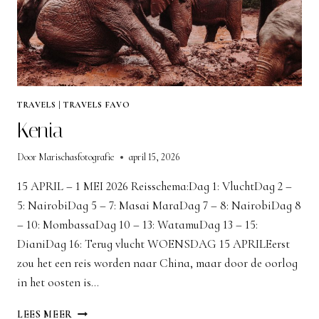
TRAVELS
|
TRAVELS FAVO
Kenia
Door
Marischasfotografie
april 15, 2026
15 APRIL – 1 MEI 2026 Reisschema:Dag 1: VluchtDag 2 –
5: NairobiDag 5 – 7: Masai MaraDag 7 – 8: NairobiDag 8
– 10: MombassaDag 10 – 13: WatamuDag 13 – 15:
DianiDag 16: Terug vlucht WOENSDAG 15 APRILEerst
zou het een reis worden naar China, maar door de oorlog
in het oosten is…
KENIA
LEES MEER