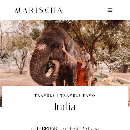
Doorgaan
MARISCHA
naar
inhoud
TRAVELS
|
TRAVELS FAVO
India
10 FEBRUARI- 23 FEBRUARI 2025