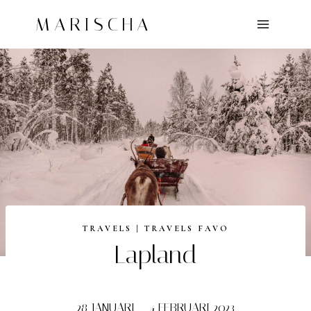
Doorgaan
MARISCHA
naar
inhoud
TRAVELS
|
TRAVELS FAVO
Lapland
28 JANUARI – 4 FEBRUARI 2023