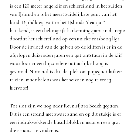
is een 120 meter hoge klif en schiereiland in het zuiden
van IJsland en is het meest zuidelijkste punt van het
land. Dyrhólaey, wat in het IJslands “deurgat”
betekend, is een belangrijk herkenningspunt in de regio
doordat het schiereiland op een unieke rotsboog ligt.
Door de invloed van de golven op de kliffen is er in de
afgelopen duizenden jaren een gat ontstaan in de klif
waardoor er een bijzondere natuurlijke boog is
gevormd. Normaal is dit ‘de’ plek om papegaaiduikers
te zien, maar helaas was het seizoen nog te vroeg
hiervoor!
Tot slot zijn we nog naar Reynisfjara Beach gegaan.
Dit is een strand met zwart zand en op dit stukje is er
een indrukwekkende basaltblokken muur en een grot
die ernaast te vinden is.