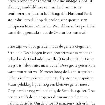
drijven rondom de rotsachtige Almannagjá kloof uit
elkaar, gemiddeld met een snelheid van 1 tot 2
centimeter per jaar. In het Thingvellir National Park
sta je dus letterlijk op de geologische grens tussen
Europa en Noord-Amerika. We hebben in het park een
wandeling gemaakt naar de Oxararfoss waterval.
Erna zijn we door gereden naar de geisers Geysir en
Strokkur. Deze liggen in een geothermisch zeer actief
gebied in de Haukadalur-vallei (Haviksdal). De Greit
Geysir is helaas niet meer actief. Deze grote geiser kon
warm water tot wel 70 meter hoog de lucht in spuiten.
Helaas is deze geiser al enige tijd gestopt met spuiten.
Maar gelukkig ligt er nog een kleinere geiser naast
Geysir welke nog wel actief is, de Strokkur geiser. Deze
geiser is zelfs de enige geiser die momenteel nog in
IJsland actief is. Om de 5 tot 10 minuten vindt er bij de