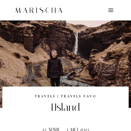
Doorgaan
MARISCHA
naar
inhoud
TRAVELS
|
TRAVELS FAVO
IJsland
23 APRIL – 1 MEI 2023