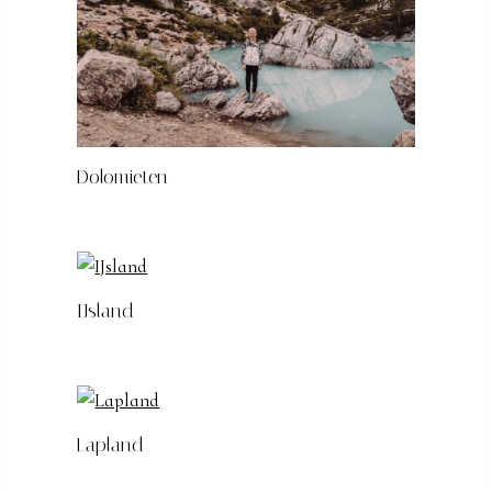
Dolomieten
IJsland
Lapland