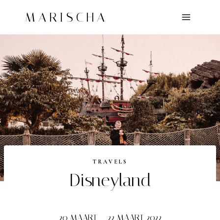
Doorgaan
MARISCHA
naar
inhoud
TRAVELS
Disneyland
20 MAART – 22 MAART 2022