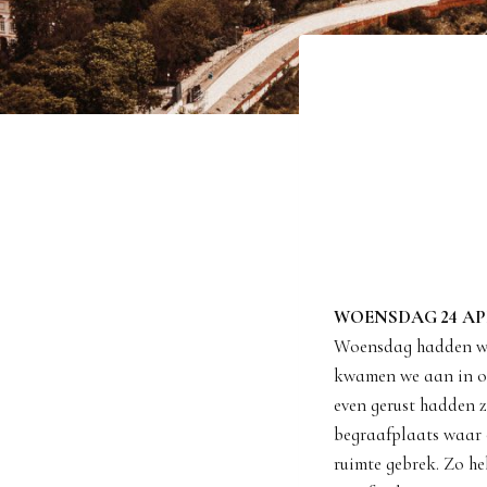
WOENSDAG 24 AP
Woensdag hadden we 
kwamen we aan in on
even gerust hadden z
begraafplaats waar 
ruimte gebrek. Zo h