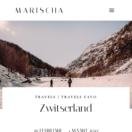
Doorgaan
MARISCHA
naar
inhoud
TRAVELS
|
TRAVELS FAVO
Zwitserland
26 FEBRUARI – 4 MAART 2022