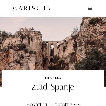
Doorgaan
MARISCHA
naar
inhoud
TRAVELS
Zuid Spanje
17 OKTOBER- 24 OKTOBER 2024