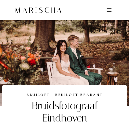
Doorgaan
MARISCHA
naar
inhoud
BRUILOFT
|
BRUILOFT BRABANT
Bruidsfotograaf
Eindhoven