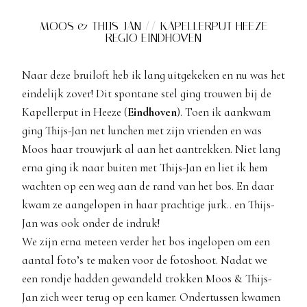
MOOS & THIJS-JAN // KAPELLERPUT HEEZE
REGIO EINDHOVEN
Naar deze bruiloft heb ik lang uitgekeken en nu was het
eindelijk zover! Dit spontane stel ging trouwen bij de
Kapellerput in Heeze (
Eindhoven
). Toen ik aankwam
ging Thijs-Jan net lunchen met zijn vrienden en was
Moos haar trouwjurk al aan het aantrekken. Niet lang
erna ging ik naar buiten met Thijs-Jan en liet ik hem
wachten op een weg aan de rand van het bos. En daar
kwam ze aangelopen in haar prachtige jurk.. en Thijs-
Jan was ook onder de indruk!
We zijn erna meteen verder het bos ingelopen om een
aantal foto’s te maken voor de fotoshoot. Nadat we
een rondje hadden gewandeld trokken Moos & Thijs-
Jan zich weer terug op een kamer. Ondertussen kwamen