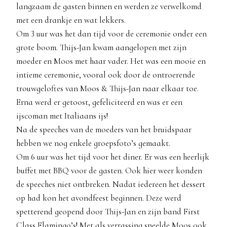
langzaam de gasten binnen en werden ze verwelkomd
met een drankje en wat lekkers.
Om 3 uur was het dan tijd voor de ceremonie onder een
grote boom. Thijs-Jan kwam aangelopen met zijn
moeder en Moos met haar vader. Het was een mooie en
intieme ceremonie, vooral ook door de ontroerende
trouwgeloftes van Moos & Thijs-Jan naar elkaar toe.
Erna werd er getoost, gefeliciteerd en was er een
ijscoman met Italiaans ijs!
Na de speeches van de moeders van het bruidspaar
hebben we nog enkele groepsfoto’s gemaakt.
Om 6 uur was het tijd voor het diner. Er was een heerlijk
buffet met BBQ voor de gasten. Ook hier weer konden
de speeches niet ontbreken. Nadat iedereen het dessert
op had kon het avondfeest beginnen. Deze werd
spetterend geopend door Thijs-Jan en zijn band First
Class Flamingo’s! Met als verrassing speelde Moos ook