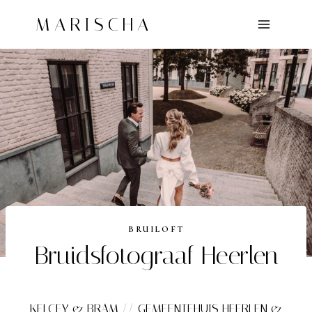
Doorgaan
MARISCHA
naar
inhoud
BRUILOFT
Bruidsfotograaf Heerlen
KELCEY & BRAM // GEMEENTEHUIS HEERLEN &