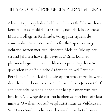
JELA & OLAF // POP-UP RESTAURANT VELDKAS
Alweer 17 jaar geleden hebben Jela en Olaf elkaar leren
kennen op de middelbare school, namelijk het Sancta
Maria College in Kerkrade. Vorig jaar tijdens de
zomervakantie in Zeeland heeft Olaf op een vroege
ochtend samen met hun kinderen Mels en Jolé op het
strand Jela ten huwelijk gevraagd! Erna kon het
plannen beginnen.. Ze hadden een prachtige locatie
gevonden in de Belgische Ardennen en wel Ferme du
Pere Louis. Toen ik de locatie op internet opzocht werd
ik al helemaal enthousiast! Helaas hebben Jela en Olaf
een hectische periode gehad met het plannen van hun
bruiloft. Vanwege de corona hebben ze hun bruiloft last
minute “3 weken vooraf” verplaatst naar de
Veldkas
in
Sint Geertruid. Ondanks alles vonden ze het plannen