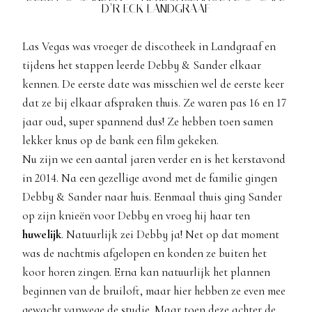
D’R ECK LANDGRAAF
Las Vegas was vroeger de discotheek in Landgraaf en
tijdens het stappen leerde Debby & Sander elkaar
kennen. De eerste date was misschien wel de eerste keer
dat ze bij elkaar afspraken thuis. Ze waren pas 16 en 17
jaar oud, super spannend dus! Ze hebben toen samen
lekker knus op de bank een film gekeken.
Nu zijn we een aantal jaren verder en is het kerstavond
in 2014. Na een gezellige avond met de familie gingen
Debby & Sander naar huis. Eenmaal thuis ging Sander
op zijn knieën voor Debby en vroeg hij haar ten
huwelijk
. Natuurlijk zei Debby ja! Net op dat moment
was de nachtmis afgelopen en konden ze buiten het
koor horen zingen. Erna kan natuurlijk het plannen
beginnen van de bruiloft, maar hier hebben ze even mee
gewacht vanwege de studie. Maar toen deze achter de