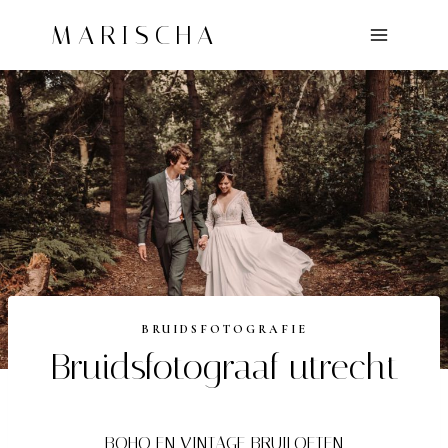
Doorgaan
MARISCHA
naar
inhoud
BRUIDSFOTOGRAFIE
Bruidsfotograaf utrecht
BOHO EN VINTAGE BRUILOFTEN