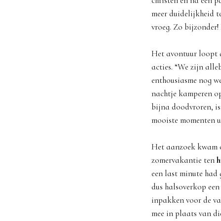
christen en na een 
meer duidelijkheid t
vroeg. Zo bijzonder!
Het avontuur loopt 
acties. “We zijn all
enthousiasme nog we
nachtje kamperen op
bijna doodvroren, is
mooiste momenten ui
Het aanzoek kwam oo
zomervakantie ten
h
een last minute had 
dus halsoverkop een
inpakken voor de vak
mee in plaats van di