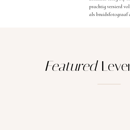
prachtig versierd vo
als bruidsfotograaf a
Featured
Lever