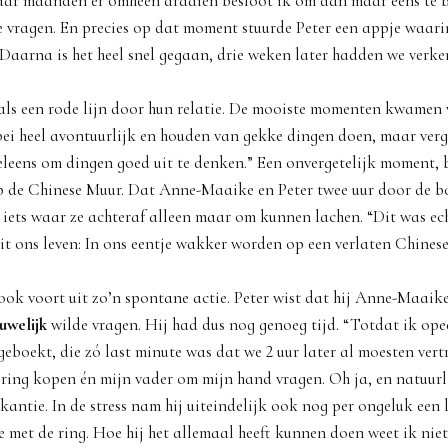
paar maanden er omheen draaien besloot ik om dan maar eens te
e vragen. En precies op dat moment stuurde Peter een appje waari
 Daarna is het heel snel gegaan, drie weken later hadden we verker
als een rode lijn door hun relatie. De mooiste momenten kwamen 
ebei heel avontuurlijk en houden van gekke dingen doen, maar verg
leens om dingen goed uit te denken.” Een onvergetelijk moment, 
 de Chinese Muur. Dat Anne-Maaike en Peter twee uur door de b
 iets waar ze achteraf alleen maar om kunnen lachen. “Dit was ec
t ons leven: In ons eentje wakker worden op een verlaten Chinese
k voort uit zo’n spontane actie. Peter wist dat hij Anne-Maaike
uwelijk
wilde vragen. Hij had dus nog genoeg tijd. “Totdat ik opee
geboekt, die zó last minute was dat we 2 uur later al moesten vert
 ring kopen én mijn vader om mijn hand vragen. Oh ja, en natuur
antie. In de stress nam hij uiteindelijk ook nog per ongeluk een 
e met de ring. Hoe hij het allemaal heeft kunnen doen weet ik nie