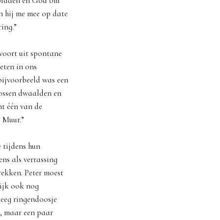
 bidden en God om
n hij me mee op date
ing.”
voort uit spontane
eten in ons
bijvoorbeeld was een
ossen dwaalden en
ht één van de
 Muur.”
 tijdens hun
ns als verrassing
rekken. Peter moest
lijk ook nog
leeg ringendoosje
t, maar een paar