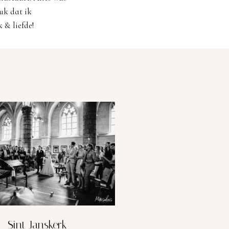
euk dat ik
 & liefde!
Sint Janskerk