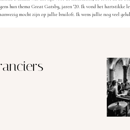
lgens hun thema Great Gatsby, jaren ’20. Ik vond het hartstikke l
anwezig mocht zijn op jullie bruiloft. Ik wens jullie nog veel geluk
anciers