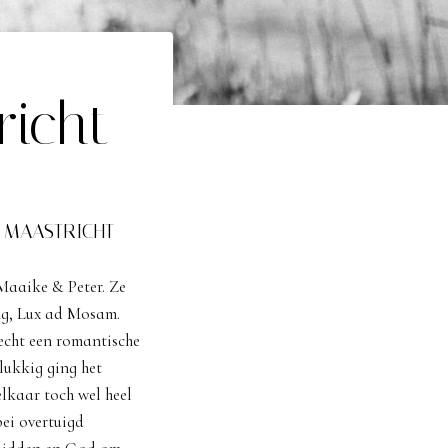
richt
 MAASTRICHT
aaike & Peter. Ze
ng, Lux ad Mosam.
echt een romantische
lukkig ging het
elkaar toch wel heel
bei overtuigd