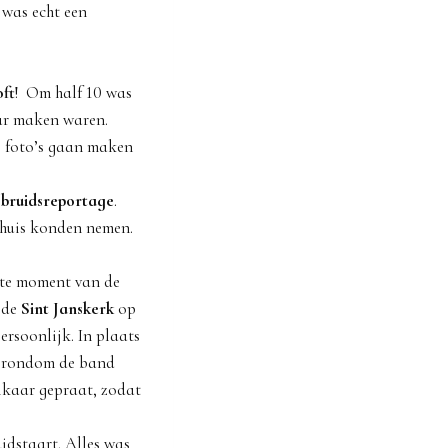
 was echt een
oft
! Om half 10 was
ar maken waren.
e foto’s gaan maken
e
bruidsreportage
.
r huis konden nemen.
ste moment van de
 de
Sint Janskerk
op
ersoonlijk. In plaats
el rondom de band
elkaar gepraat, zodat
idstaart. Alles was