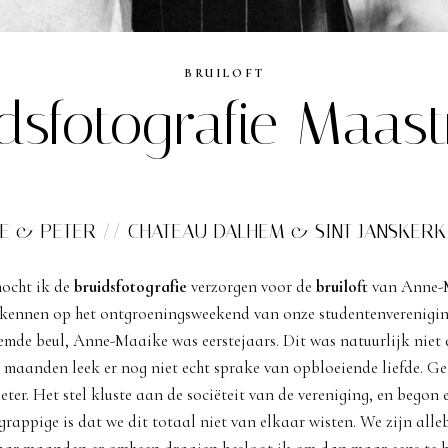
BRUILOFT
dsfotografie Maast
E & PETER // CHATEAU DALHEM & SINT JANSKERK
ocht ik de
bruidsfotografie
verzorgen voor de
bruiloft
van Anne-M
 kennen op het ontgroeningsweekend van onze studentenverenigi
emde beul, Anne-Maaike was eerstejaars. Dit was natuurlijk niet 
te maanden leek er nog niet echt sprake van opbloeiende liefde. Ge
eter. Het stel kluste aan de sociëteit van de vereniging, en begon 
 grappige is dat we dit totaal niet van elkaar wisten. We zijn alle