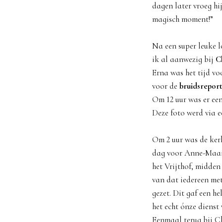
dagen later vroeg hi
magisch moment!”
Na een super leuke l
ik al aanwezig bij
C
Erna was het tijd vo
voor de
bruidsrepor
Om 12 uur was er een
Deze foto werd via e
Om 2 uur was de ker
dag voor Anne-Maaik
het Vrijthof, midden
van dat iedereen met
gezet. Dit gaf een h
het echt ónze dienst 
Eenmaal terug bij Ch