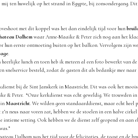
j mij ten huwelijk op het strand in Egypte, bij zonsondergang. Dit
oveshoot met dit koppel was het dan eindelijk tijd voor hun
bruil
hateau Dalhem
waar Anne-Maaike & Peter zich nog aan het kla
or hun eerste ontmoeting buiten op het balkon. Vervolgens zijn w
tage
.
 heerlijke lunch en toen heb ik meteen al een foto bewerkt van d
en snelservice besteld, zodat de gasten dit als bedankje mee naa
kdienst bij de Sint Janskerk in Maastricht. Dit was ook het mooi
e & Peter. “Onze kerkdienst was echt geweldig. We trouwden in
 in
Maastricht
. We wilden geen standaarddienst, maar echt heel p
 z’n neus naar voren zat, hebben we de stoelen in een halve cirk
ele intieme setting. Ook hebben we de dienst zelf geopend en aan 
was.”
ateau Dalham was het tijd voor de felicitaties, de toost en de bru