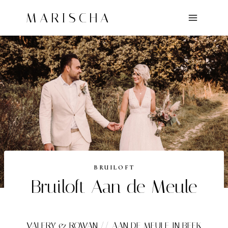
Doorgaan
MARISCHA
naar
inhoud
BRUILOFT
Bruiloft Aan de Meule
VALERY & ROWAN // AAN DE MEULE IN BEEK