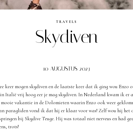
TRAVELS
Skydiven
10 AUGUSTUS 2023
twee keer mogen skydiven en de laatste keer dat ik ging wou Enzo 
 in Italië vrij hoog eer je mag skydiven. In Nederland kwam ik er 
n mooie vakantie in de Dolomieten waarin Enzo ook weer geklom
an paragliden vond ik dat hij er klaar voor was! Zelf wou hij het
pringen bij Skydive Teuge. Hij was totaal niet nerveus en had g
ns, trots!