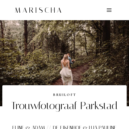
Doorgaan
MARISCHA
naar
inhoud
BRUILOFT
Trouwfotograaf Parkstad
ELINE & ADAM // DE EIKENHOF & LUA PAULINE